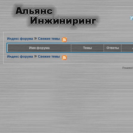
»
Индекс форума
Свежие темы
Имя форума
Темы
Ответы
»
Индекс форума
Свежие темы
Powered