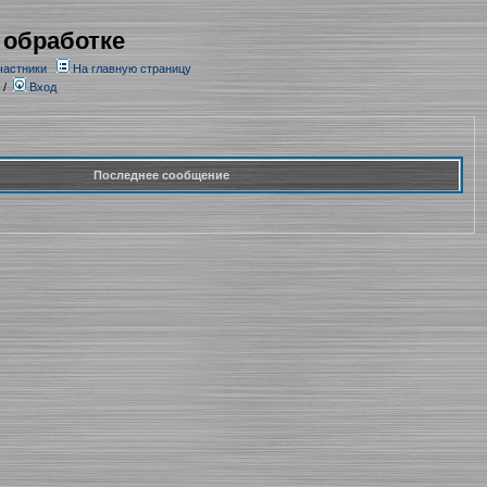
 обработке
частники
На главную страницу
/
Вход
Последнее сообщение