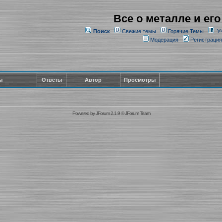
Все о металле и его
Поиск
Свежие темы
Горячие Темы
У
Модерация
Регистрация
ы
Ответы
Автор
Просмотры
Powered by
JForum 2.1.9
©
JForum Team