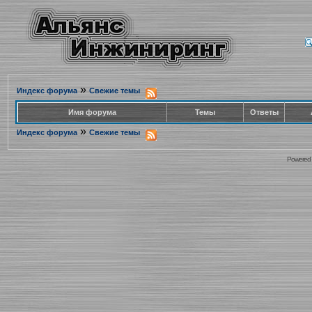
»
Индекс форума
Свежие темы
Имя форума
Темы
Ответы
»
Индекс форума
Свежие темы
Powered