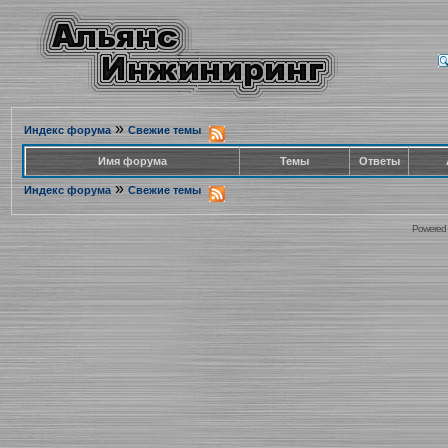
»
Индекс форума
Свежие темы
Имя форума
Темы
Ответы
»
Индекс форума
Свежие темы
Powered