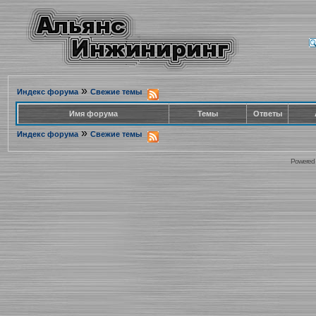
»
Индекс форума
Свежие темы
Имя форума
Темы
Ответы
»
Индекс форума
Свежие темы
Powered