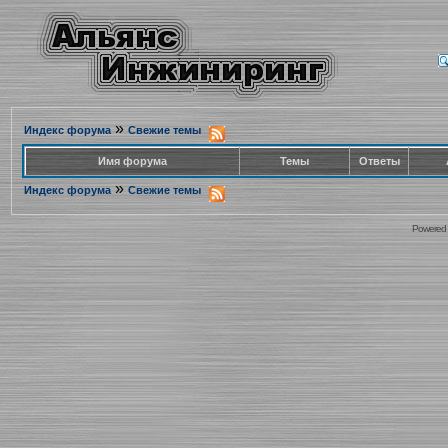
»
Индекс форума
Свежие темы
Имя форума
Темы
Ответы
»
Индекс форума
Свежие темы
Powered