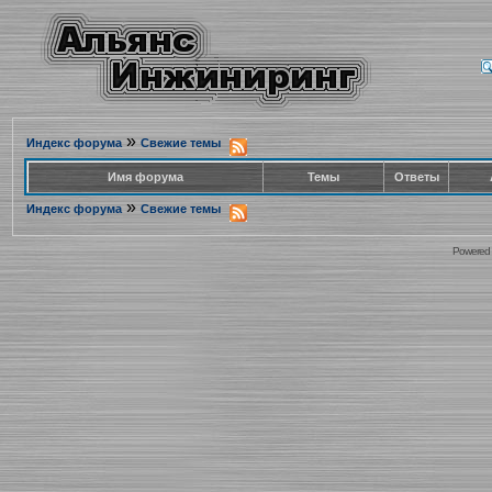
»
Индекс форума
Свежие темы
Имя форума
Темы
Ответы
»
Индекс форума
Свежие темы
Powered