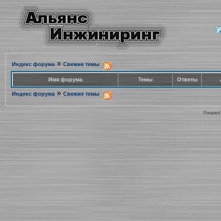
»
Индекс форума
Свежие темы
Имя форума
Темы
Ответы
»
Индекс форума
Свежие темы
Powered