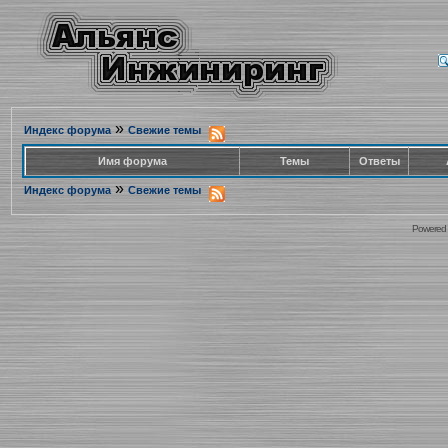
»
Индекс форума
Свежие темы
Имя форума
Темы
Ответы
»
Индекс форума
Свежие темы
Powered