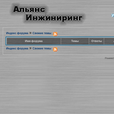
»
Индекс форума
Свежие темы
Имя форума
Темы
Ответы
»
Индекс форума
Свежие темы
Powered