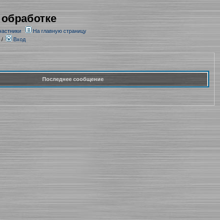
 обработке
частники
На главную страницу
/
Вход
Последнее сообщение