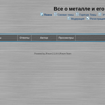
Все о металле и его
Поиск
Свежие темы
Горячие Темы
У
Модерация
Регистрация
ы
Ответы
Автор
Просмотры
Powered by
JForum 2.1.9
©
JForum Team