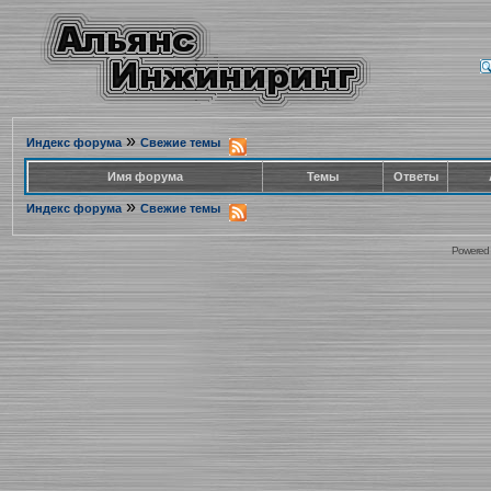
»
Индекс форума
Свежие темы
Имя форума
Темы
Ответы
»
Индекс форума
Свежие темы
Powered