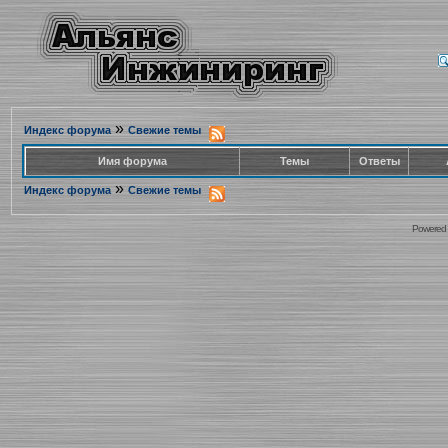
»
Индекс форума
Свежие темы
Имя форума
Темы
Ответы
»
Индекс форума
Свежие темы
Powered