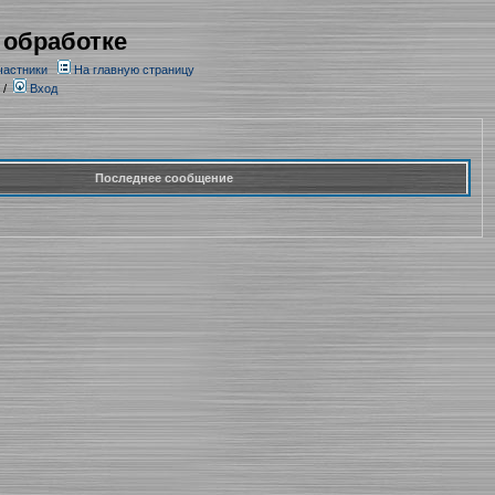
 обработке
частники
На главную страницу
/
Вход
Последнее сообщение