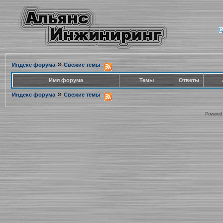
»
Индекс форума
Свежие темы
Имя форума
Темы
Ответы
»
Индекс форума
Свежие темы
Powered