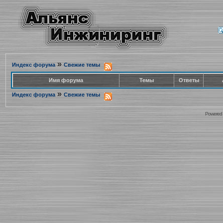
»
Индекс форума
Свежие темы
Имя форума
Темы
Ответы
»
Индекс форума
Свежие темы
Powered