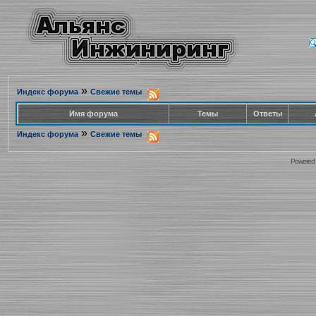
»
Индекс форума
Свежие темы
Имя форума
Темы
Ответы
»
Индекс форума
Свежие темы
Powered