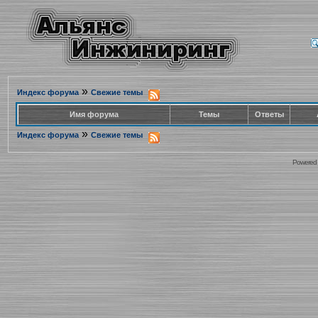
»
Индекс форума
Свежие темы
Имя форума
Темы
Ответы
»
Индекс форума
Свежие темы
Powered