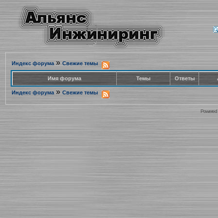
»
Индекс форума
Свежие темы
Имя форума
Темы
Ответы
»
Индекс форума
Свежие темы
Powered