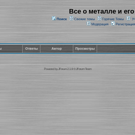
Все о металле и его
Поиск
Свежие темы
Горячие Темы
У
Модерация
Регистрация
ы
Ответы
Автор
Просмотры
Powered by
JForum 2.1.9
©
JForum Team