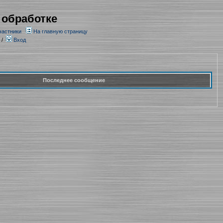
 обработке
частники
На главную страницу
/
Вход
Последнее сообщение