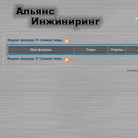
»
Индекс форума
Свежие темы
Имя форума
Темы
Ответы
»
Индекс форума
Свежие темы
Powered