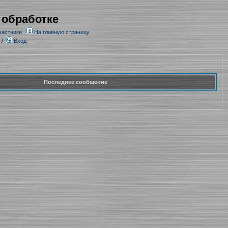
 обработке
частники
На главную страницу
/
Вход
Последнее сообщение