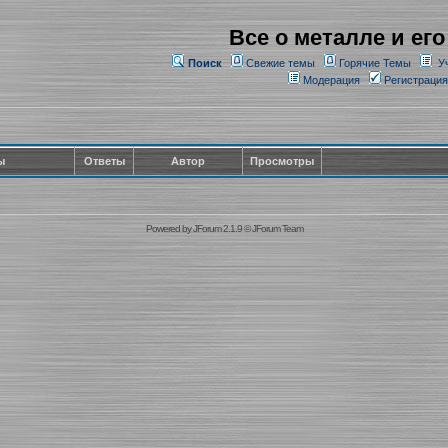
Все о металле и его
Поиск
Свежие темы
Горячие Темы
У
Модерация
Регистрация
ы
Ответы
Автор
Просмотры
Powered by
JForum 2.1.9
©
JForum Team