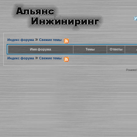
»
Индекс форума
Свежие темы
Имя форума
Темы
Ответы
»
Индекс форума
Свежие темы
Powered