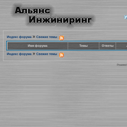
»
Индекс форума
Свежие темы
Имя форума
Темы
Ответы
»
Индекс форума
Свежие темы
Powered