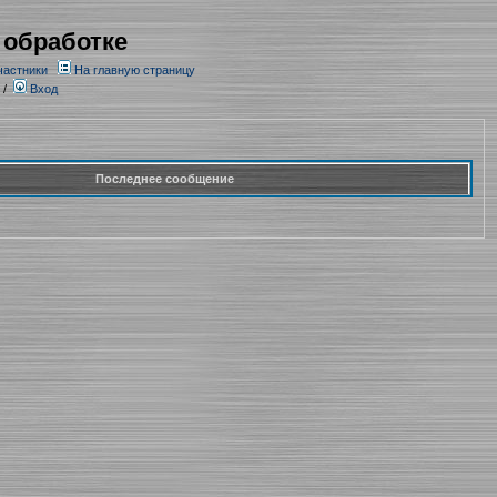
 обработке
частники
На главную страницу
/
Вход
Последнее сообщение