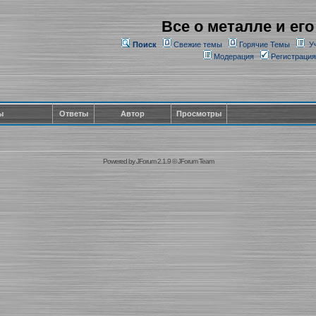
Все о металле и его
Поиск
Свежие темы
Горячие Темы
У
Модерация
Регистрация
ы
Ответы
Автор
Просмотры
Powered by
JForum 2.1.9
©
JForum Team