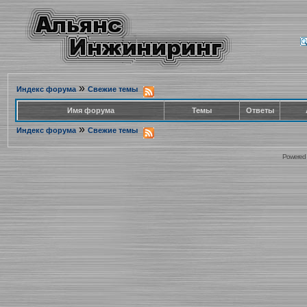
»
Индекс форума
Свежие темы
Имя форума
Темы
Ответы
»
Индекс форума
Свежие темы
Powered