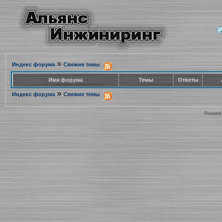
»
Индекс форума
Свежие темы
Имя форума
Темы
Ответы
»
Индекс форума
Свежие темы
Powered