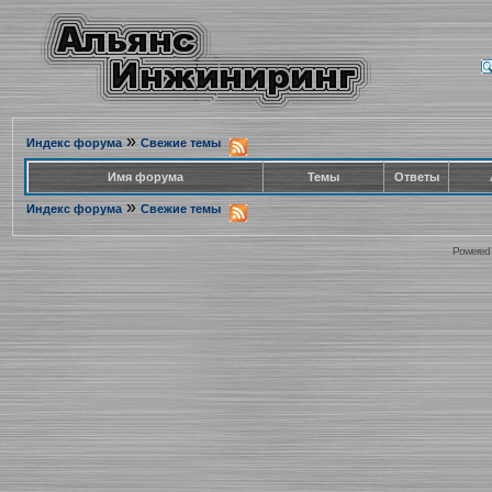
»
Индекс форума
Свежие темы
Имя форума
Темы
Ответы
»
Индекс форума
Свежие темы
Powered