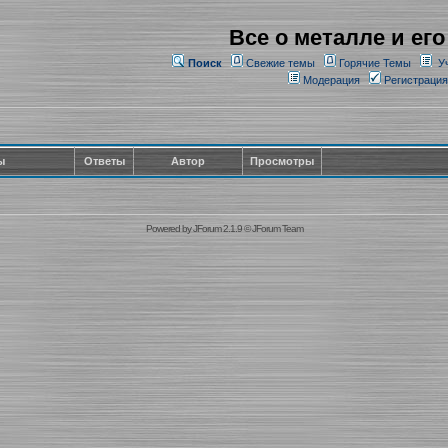
Все о металле и его
Поиск
Свежие темы
Горячие Темы
У
Модерация
Регистрация
ы
Ответы
Автор
Просмотры
Powered by
JForum 2.1.9
©
JForum Team