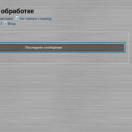
 обработке
частники
На главную страницу
/
Вход
Последнее сообщение