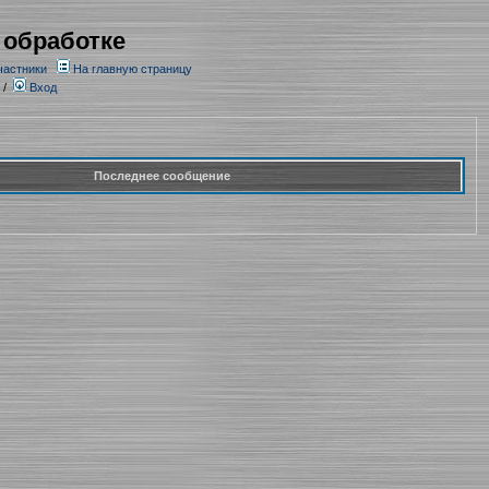
 обработке
частники
На главную страницу
/
Вход
Последнее сообщение