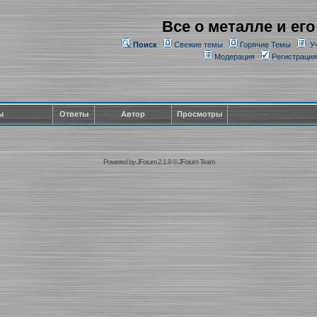
Все о металле и его
Поиск
Свежие темы
Горячие Темы
У
Модерация
Регистрация
ы
Ответы
Автор
Просмотры
Powered by
JForum 2.1.9
©
JForum Team