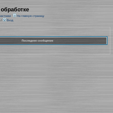
 обработке
частники
На главную страницу
/
Вход
Последнее сообщение