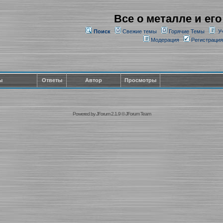
Все о металле и его
Поиск
Свежие темы
Горячие Темы
У
Модерация
Регистрация
ы
Ответы
Автор
Просмотры
Powered by
JForum 2.1.9
©
JForum Team