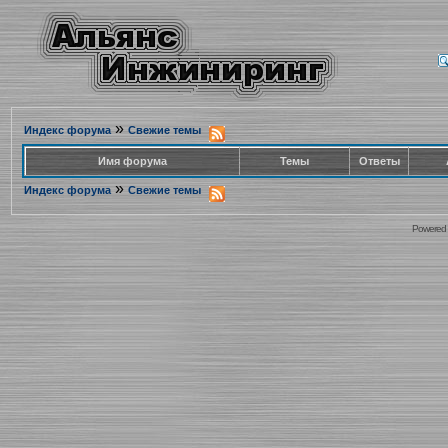
»
Индекс форума
Свежие темы
Имя форума
Темы
Ответы
»
Индекс форума
Свежие темы
Powered