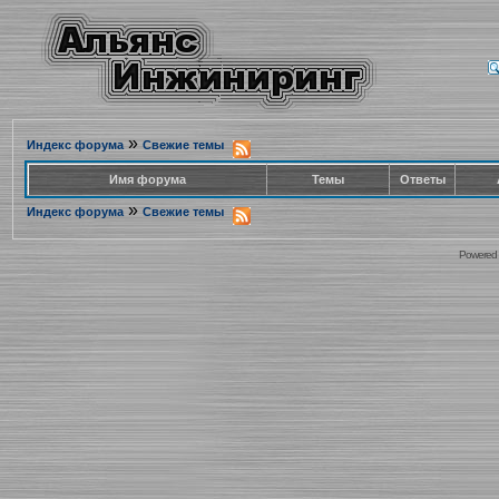
»
Индекс форума
Свежие темы
Имя форума
Темы
Ответы
»
Индекс форума
Свежие темы
Powered