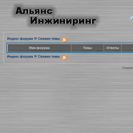
»
Индекс форума
Свежие темы
Имя форума
Темы
Ответы
»
Индекс форума
Свежие темы
Powered