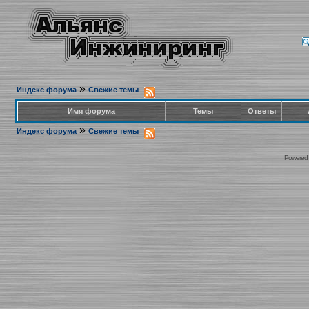
»
Индекс форума
Свежие темы
Имя форума
Темы
Ответы
»
Индекс форума
Свежие темы
Powered