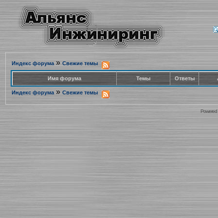
»
Индекс форума
Свежие темы
Имя форума
Темы
Ответы
»
Индекс форума
Свежие темы
Powered