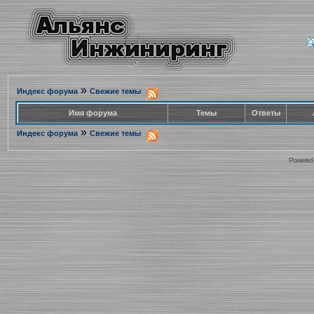
»
Индекс форума
Свежие темы
Имя форума
Темы
Ответы
»
Индекс форума
Свежие темы
Powered