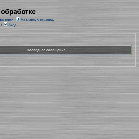
 обработке
частники
На главную страницу
/
Вход
Последнее сообщение