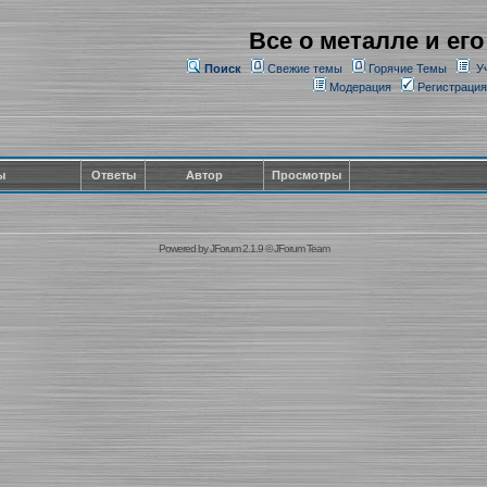
Все о металле и его
Поиск
Свежие темы
Горячие Темы
У
Модерация
Регистрация
ы
Ответы
Автор
Просмотры
Powered by
JForum 2.1.9
©
JForum Team