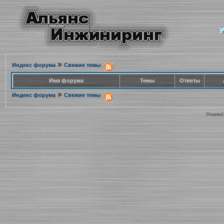
»
Индекс форума
Свежие темы
Имя форума
Темы
Ответы
»
Индекс форума
Свежие темы
Powered