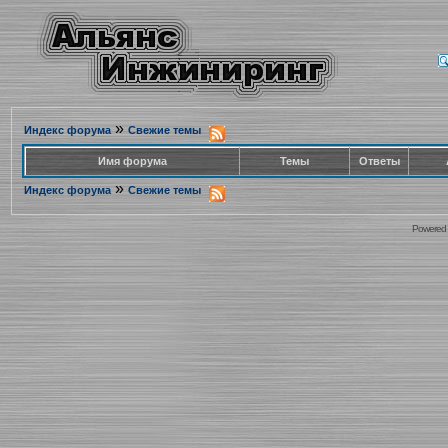
»
Индекс форума
Свежие темы
Имя форума
Темы
Ответы
»
Индекс форума
Свежие темы
Powered