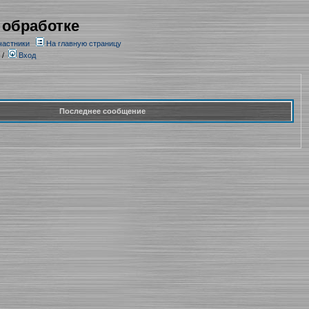
 обработке
частники
На главную страницу
/
Вход
Последнее сообщение