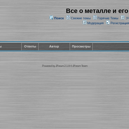
Все о металле и его
Поиск
Свежие темы
Горячие Темы
У
Модерация
Регистрация
ы
Ответы
Автор
Просмотры
Powered by
JForum 2.1.9
©
JForum Team