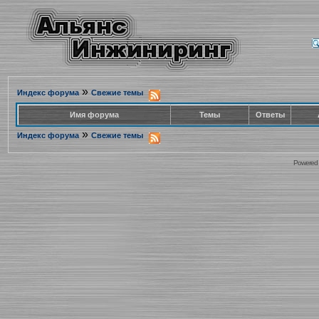
»
Индекс форума
Свежие темы
Имя форума
Темы
Ответы
»
Индекс форума
Свежие темы
Powered