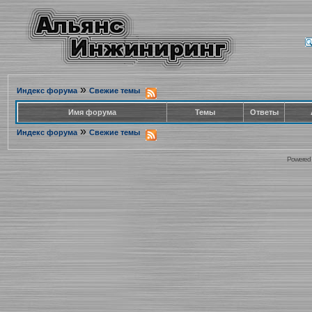
»
Индекс форума
Свежие темы
Имя форума
Темы
Ответы
»
Индекс форума
Свежие темы
Powered