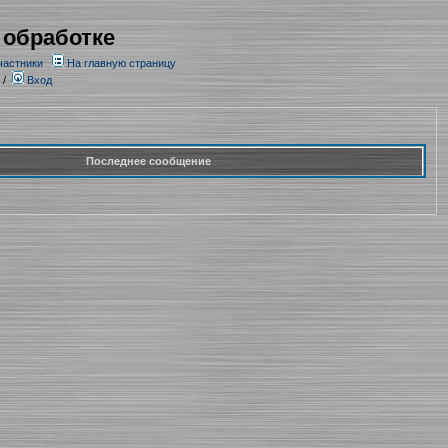
 обработке
частники
На главную страницу
/
Вход
Последнее сообщение