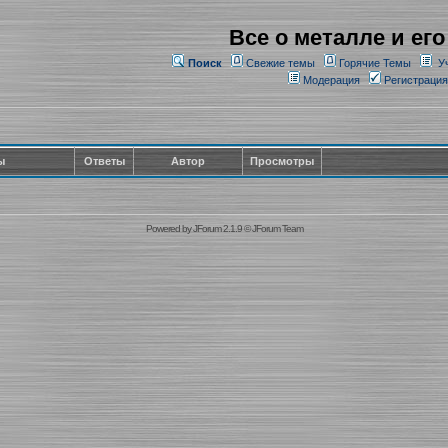
Все о металле и его
Поиск
Свежие темы
Горячие Темы
У
Модерация
Регистрация
ы
Ответы
Автор
Просмотры
Powered by
JForum 2.1.9
©
JForum Team