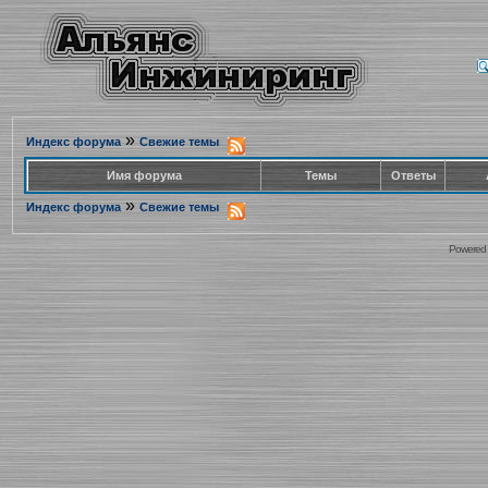
»
Индекс форума
Свежие темы
Имя форума
Темы
Ответы
»
Индекс форума
Свежие темы
Powered