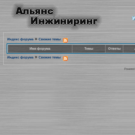
»
Индекс форума
Свежие темы
Имя форума
Темы
Ответы
»
Индекс форума
Свежие темы
Powered