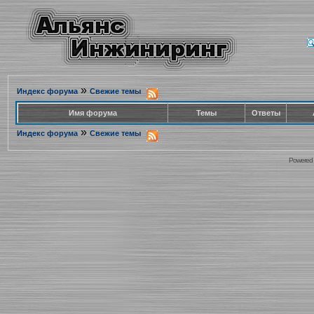
»
Индекс форума
Свежие темы
Имя форума
Темы
Ответы
»
Индекс форума
Свежие темы
Powered