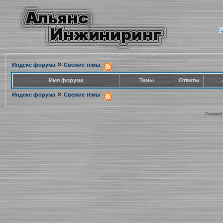
»
Индекс форума
Свежие темы
Имя форума
Темы
Ответы
»
Индекс форума
Свежие темы
Powered