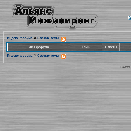
»
Индекс форума
Свежие темы
Имя форума
Темы
Ответы
»
Индекс форума
Свежие темы
Powered