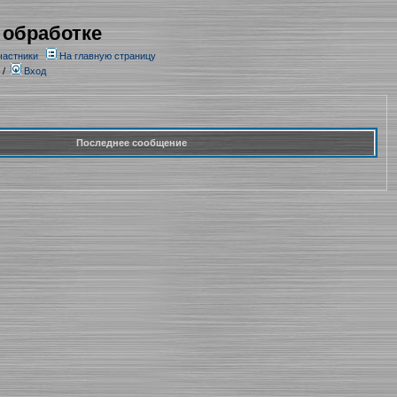
 обработке
частники
На главную страницу
/
Вход
Последнее сообщение