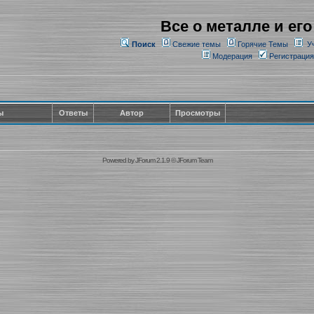
Все о металле и его
Поиск
Свежие темы
Горячие Темы
У
Модерация
Регистрация
ы
Ответы
Автор
Просмотры
Powered by
JForum 2.1.9
©
JForum Team